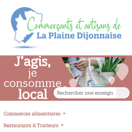
J’agis,
je
consomme
local
Commerces alimentaires
Restaurants & Traiteurs