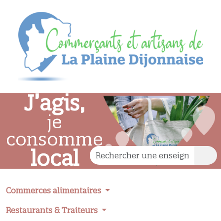
J’agis,
je
consomme
local
Commerces alimentaires
Restaurants & Traiteurs