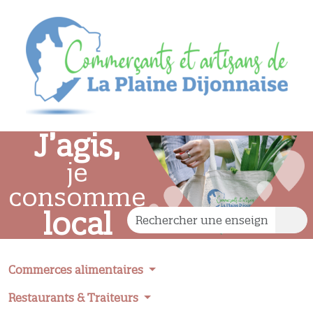
J’agis,
je
consomme
local
Commerces alimentaires
Restaurants & Traiteurs