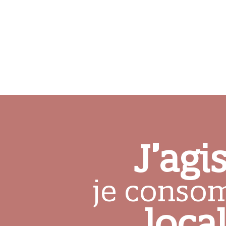
J’agis
je cons
loca