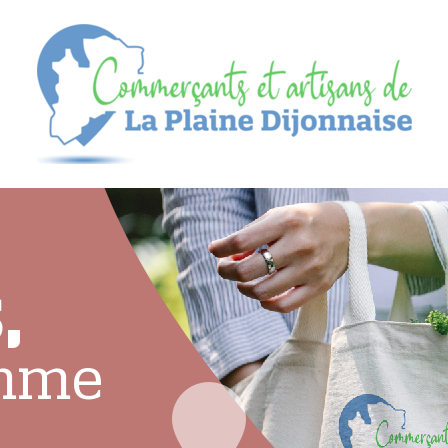
,
omme
l