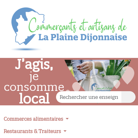
J’agis,
je
consomme
local
Commerces alimentaires
Restaurants & Traiteurs