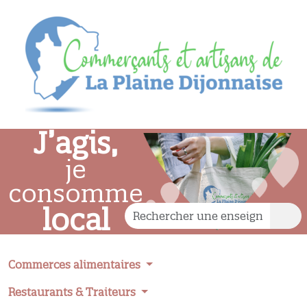
J’agis,
je
consomme
local
Commerces alimentaires
Restaurants & Traiteurs