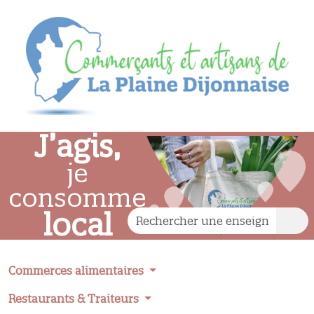
J’agis,
je
consomme
local
Commerces alimentaires
Restaurants & Traiteurs