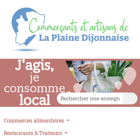
J’agis,
je
consomme
local
Commerces alimentaires
Restaurants & Traiteurs