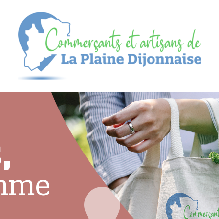
,
omme
l