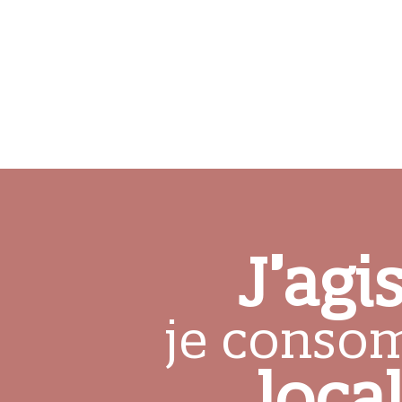
J’agis
je cons
loca