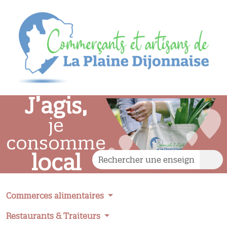
J’agis,
je
consomme
local
Commerces alimentaires
Restaurants & Traiteurs