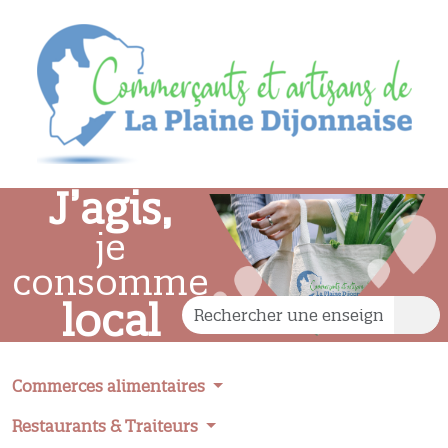
J’agis,
je
consomme
local
Commerces alimentaires
Restaurants & Traiteurs