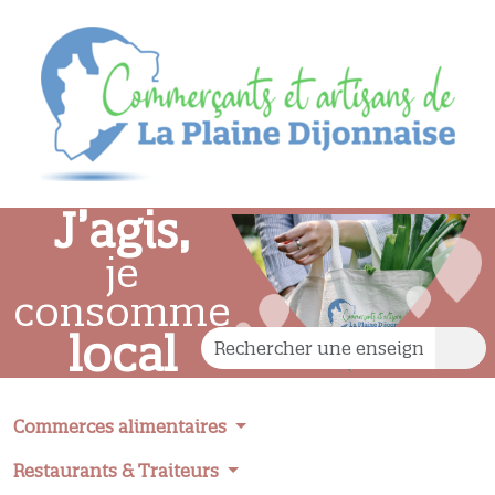
J’agis,
je
consomme
local
Commerces alimentaires
Restaurants & Traiteurs