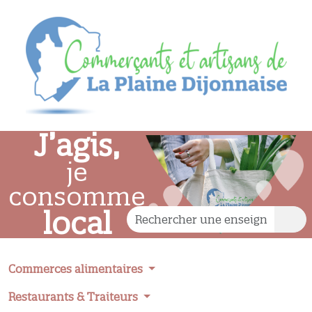
J’agis,
je
consomme
local
Commerces alimentaires
Restaurants & Traiteurs